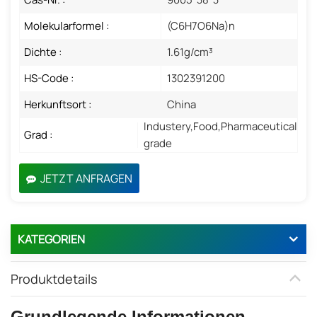
Molekularformel :
(C6H7O6Na)n
Dichte :
1.61g/cm³
HS-Code :
1302391200
Herkunftsort :
China
Industery,Food,Pharmaceutical
Grad :
grade
JETZT ANFRAGEN
KATEGORIEN
Produktdetails
Grundlegende Informationen