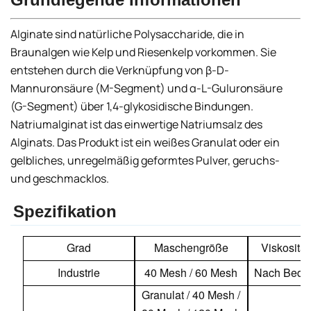
Alginate sind natürliche Polysaccharide, die in
Braunalgen wie Kelp und Riesenkelp vorkommen. Sie
entstehen durch die Verknüpfung von β-D-
Mannuronsäure (M-Segment) und α-L-Guluronsäure
(G-Segment) über 1,4-glykosidische Bindungen.
Natriumalginat ist das einwertige Natriumsalz des
Alginats. Das Produkt ist ein weißes Granulat oder ein
gelbliches, unregelmäßig geformtes Pulver, geruchs-
und geschmacklos.
Spezifikation
Grad
Maschengröße
Viskosität
Industrie
40 Mesh / 60 Mesh
Nach Bedar
Granulat / 40 Mesh /