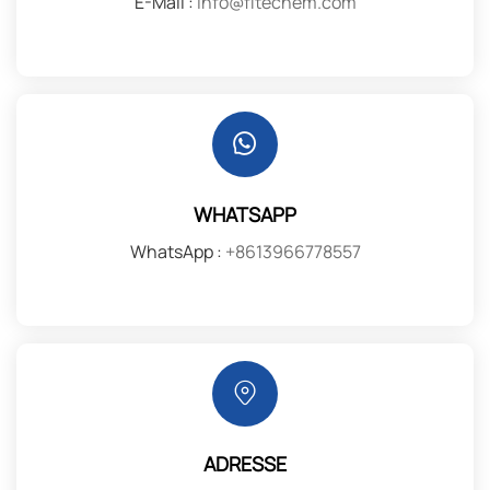
E-Mail :
info@fitechem.com
WHATSAPP
WhatsApp :
+8613966778557
ADRESSE