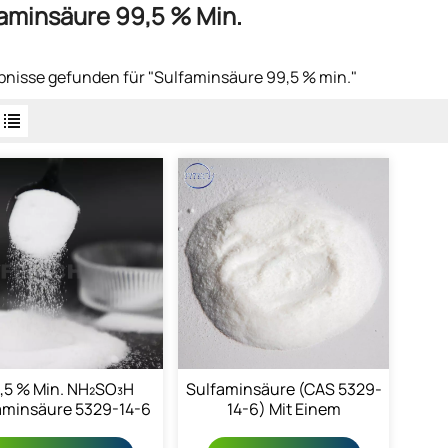
aminsäure 99,5 % Min.
bnisse gefunden für "Sulfaminsäure 99,5 % min."
,5 % Min. NH₂SO₃H
Sulfaminsäure (CAS 5329-
aminsäure 5329-14-6
14-6) Mit Einem
Reinheitsgrad Von