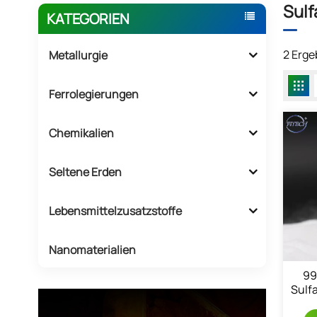
Sulf
KATEGORIEN
2 Erge
Metallurgie
Ferrolegierungen
Chemikalien
Seltene Erden
Lebensmittelzusatzstoffe
Nanomaterialien
99
Sulf