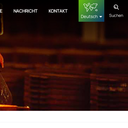
E
NACHRICHT
KONTAKT
Suchen
Deutsch
English
français
Deutsch
русский
español
中文