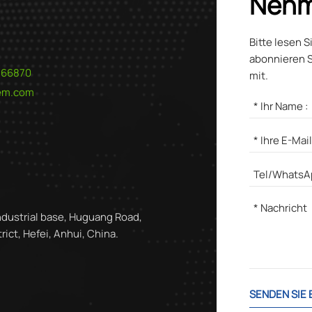
Nehm
Bitte lesen S
abonnieren S
566870
mit.
hem.com
ndustrial base, Huguang Road,
ict, Hefei, Anhui, China.
SENDEN SIE