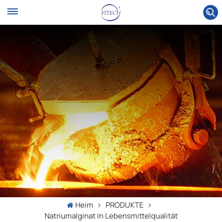
Heim
PRODUKTE
Natriumalginat In Lebensmittelqualität