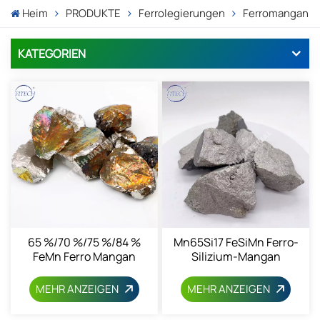
Heim
PRODUKTE
Ferrolegierungen
Ferromangan
KATEGORIEN
65 %/70 %/75 %/84 %
Mn65Si17 FeSiMn Ferro-
FeMn Ferro Mangan
Silizium-Mangan
12604-53-4
MEHR ANZEIGEN
MEHR ANZEIGEN