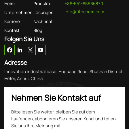
Heim
Produkte
+86-551-65566870
info@fitechem.com
Unternehmen
Lösungen
Karriere
Nachricht
Kontakt
Blog
Folgen Sie Uns
Adresse
Innovation industrial base, Huguang Road, Shushan District,
Hefei, Anhui, China.
Nehmen Sie Kontakt auf
Bitte lesen Sie weiter, bleiben Sie auf dem
Laufenden, abonnieren Sie unseren Kanal und teilen
Sie uns Ihre Meinung mit.