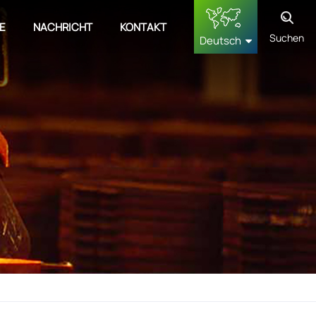
E
NACHRICHT
KONTAKT
Suchen
Deutsch
English
français
Deutsch
русский
español
中文