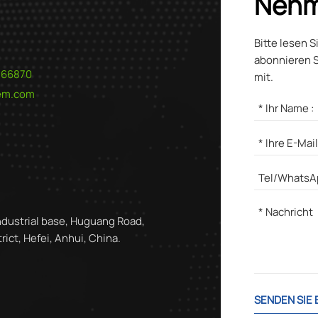
Nehm
Bitte lesen S
abonnieren S
566870
mit.
hem.com
ndustrial base, Huguang Road,
ict, Hefei, Anhui, China.
SENDEN SIE