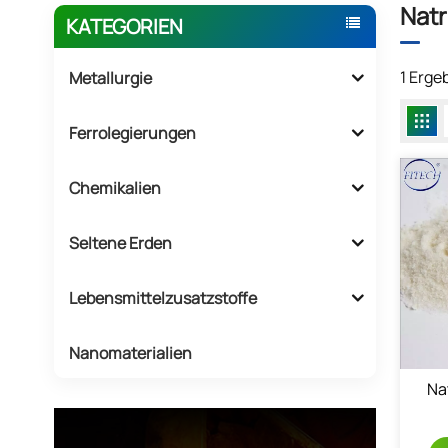
Natr
KATEGORIEN
1 Erge
Metallurgie
Ferrolegierungen
Chemikalien
Seltene Erden
Lebensmittelzusatzstoffe
Nanomaterialien
Na