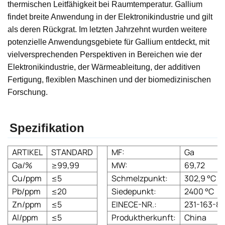
thermischen Leitfähigkeit bei Raumtemperatur. Gallium
findet breite Anwendung in der Elektronikindustrie und gilt
als deren Rückgrat. Im letzten Jahrzehnt wurden weitere
potenzielle Anwendungsgebiete für Gallium entdeckt, mit
vielversprechenden Perspektiven in Bereichen wie der
Elektronikindustrie, der Wärmeableitung, der additiven
Fertigung, flexiblen Maschinen und der biomedizinischen
Forschung.
Spezifikation
ARTIKEL
STANDARD
MF:
Ga
Ga/%
≥99,99
MW:
69,72
Cu/ppm
≤5
Schmelzpunkt:
302,9 °C
Pb/ppm
≤20
Siedepunkt:
2400 °C
Zn/ppm
≤5
EINECE-NR.:
231-163-8
Al/ppm
≤5
Produktherkunft:
China