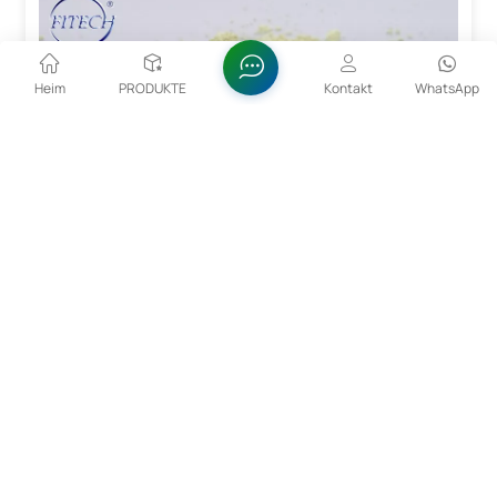
Heim
PRODUKTE
Kontakt
WhatsApp
99,99%iges Alpha-Bismuttrioxid-Pulver
Bismuttrioxid (Bi₂O₃) ist eine anorganische