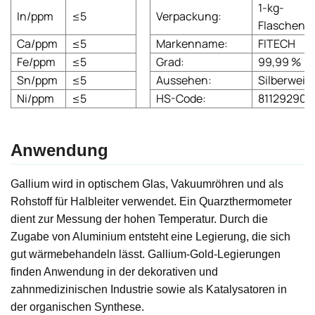
1-kg-
In/ppm
≤5
Verpackung:
Flaschenv
Ca/ppm
≤5
Markenname:
FITECH
Fe/ppm
≤5
Grad:
99,99 %
Sn/ppm
≤5
Aussehen:
Silberweiß
Ni/ppm
≤5
HS-Code:
811292909
Anwendung
Gallium wird in optischem Glas, Vakuumröhren und als
Rohstoff für Halbleiter verwendet. Ein Quarzthermometer
dient zur Messung der hohen Temperatur. Durch die
Zugabe von Aluminium entsteht eine Legierung, die sich
gut wärmebehandeln lässt. Gallium-Gold-Legierungen
finden Anwendung in der dekorativen und
zahnmedizinischen Industrie sowie als Katalysatoren in
der organischen Synthese.