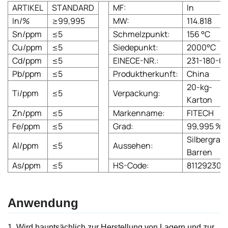
ARTIKEL
STANDARD
MF:
In
In/%
≥99,995
MW:
114.818
Sn/ppm
≤5
Schmelzpunkt:
156 °C
Cu/ppm
≤5
Siedepunkt:
2000°C
Cd/ppm
≤5
EINECE-NR.:
231-180-0
Pb/ppm
≤5
Produktherkunft:
China
20-kg-
Ti/ppm
≤5
Verpackung:
Karton
Zn/ppm
≤5
Markenname:
FITECH
Fe/ppm
≤5
Grad:
99,995 %
Silbergrau
Al/ppm
≤5
Aussehen:
Barren
As/ppm
≤5
HS-Code:
811292301
Anwendung
1. Wird hauptsächlich zur Herstellung von Lagern und zur