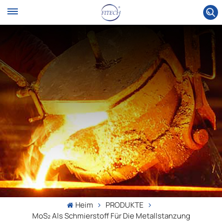
Heim
PRODUKTE
MoS₂ Als Schmierstoff Für Die Metallstanzung