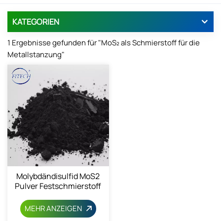
KATEGORIEN
1 Ergebnisse gefunden für "MoS₂ als Schmierstoff für die
Metallstanzung"
Molybdändisulfid MoS2
Pulver Festschmierstoff
1317-33-5
MEHR ANZEIGEN