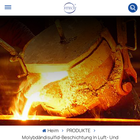
Heim
PRODUKTE
Molybdändisulfid-Beschichtung In Luft- Und