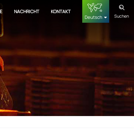
E
NACHRICHT
KONTAKT
Suchen
Deutsch
English
français
Deutsch
русский
español
中文