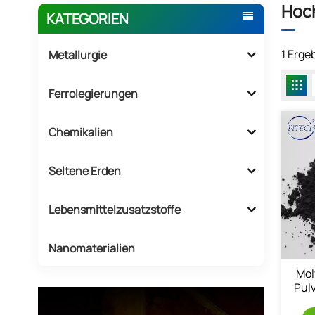
Hoch
KATEGORIEN
1 Erge
Metallurgie
Ferrolegierungen
Chemikalien
Seltene Erden
Lebensmittelzusatzstoffe
Nanomaterialien
Mol
Pul