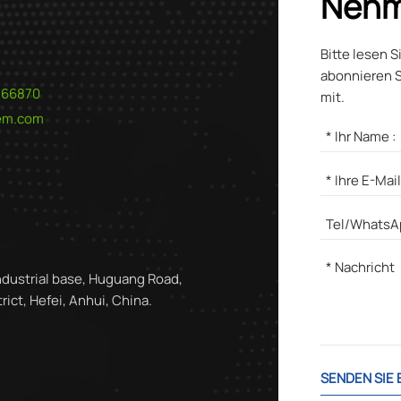
Nehm
Bitte lesen S
abonnieren S
566870
mit.
hem.com
ndustrial base, Huguang Road,
ict, Hefei, Anhui, China.
SENDEN SIE