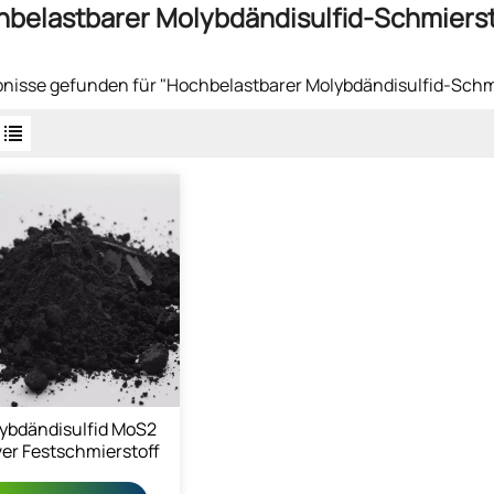
belastbarer Molybdändisulfid-Schmierst
bnisse gefunden für "Hochbelastbarer Molybdändisulfid-Schm
ybdändisulfid MoS2
ver Festschmierstoff
1317-33-5