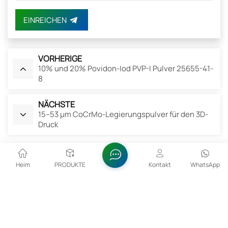
EINREICHEN
VORHERIGE
10% und 20% Povidon-Iod PVP-I Pulver 25655-41-
8
NÄCHSTE
15–53 µm CoCrMo-Legierungspulver für den 3D-
Druck
Verwandte Produkte
Heim
PRODUKTE
Kontakt
WhatsApp
15–53 Μm CoCrMo-Legierungspulver Für Den 3D-
Druck
Die Partikelgröße von 15–53 µm ermöglicht die