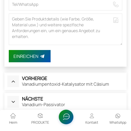
EINREICHEN
VORHERIGE
Vanadiumpentoxid-Katalysator mit Cäsium
NÄCHSTE
Vanadium-Passivator
Verwandte Produkte
Heim
PRODUKTE
Kontakt
WhatsApp