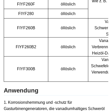
wie z. B. H
FIYF
260F
öllöslich
FIYF
280
öllöslich
Van
FIYF
260B
öllöslich
Schwerölk
St
Vanadi
FIYF
260B2
öllöslich
Verbrennung
Heizöl-Dam
Vana
Schwefelent
FIYF
300B
öllöslich
Verwendung
Anwendung
1. Korrosionshemmung und -schutz für
Gasturbinengeneratoren, die vanadiumhaltiges Schweröl