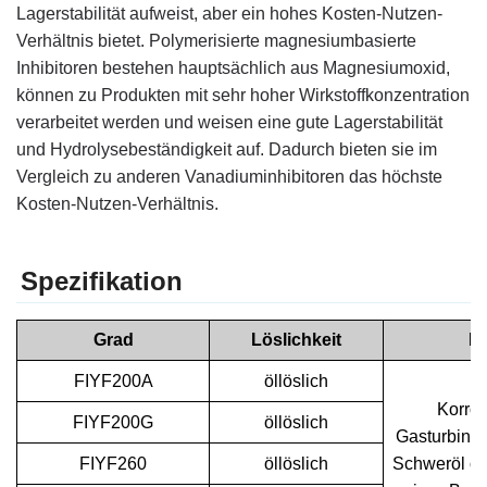
Lagerstabilität aufweist, aber ein hohes Kosten-Nutzen-
Verhältnis bietet. Polymerisierte magnesiumbasierte
Inhibitoren bestehen hauptsächlich aus Magnesiumoxid,
können zu Produkten mit sehr hoher Wirkstoffkonzentration
verarbeitet werden und weisen eine gute Lagerstabilität
und Hydrolysebeständigkeit auf. Dadurch bieten sie im
Vergleich zu anderen Vanadiuminhibitoren das höchste
Kosten-Nutzen-Verhältnis.
Spezifikation
Grad
Löslichkeit
F
FIYF200A
öllöslich
Korro
FIYF
200G
öllöslich
Gasturbinen
FIYF
260
öllöslich
Schweröl od