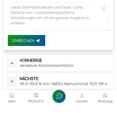
EINREICHEN
VORHERIGE
Vanadium-Korrosionsinhibitor
NÄCHSTE
99,3–99,8 % min. NaNO₃ Natriumnitrat 7631-99-4
Verwandte Produkte
Heim
PRODUKTE
Kontakt
WhatsApp