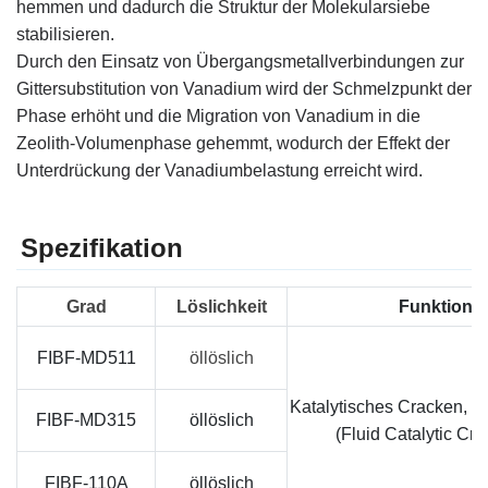
hemmen und dadurch die Struktur der Molekularsiebe
stabilisieren.
Durch den Einsatz von Übergangsmetallverbindungen zur
Gittersubstitution von Vanadium wird der Schmelzpunkt der
Phase erhöht und die Migration von Vanadium in die
Zeolith-Volumenphase gehemmt, wodurch der Effekt der
Unterdrückung der Vanadiumbelastung erreicht wird.
Spezifikation
Grad
Löslichkeit
Funktion 
FIBF
-MD511
öllöslich
Katalytisches Cracken, 
FIBF
-MD315
öllöslich
(Fluid Catalytic Crac
FIBF
-110A
öllöslich