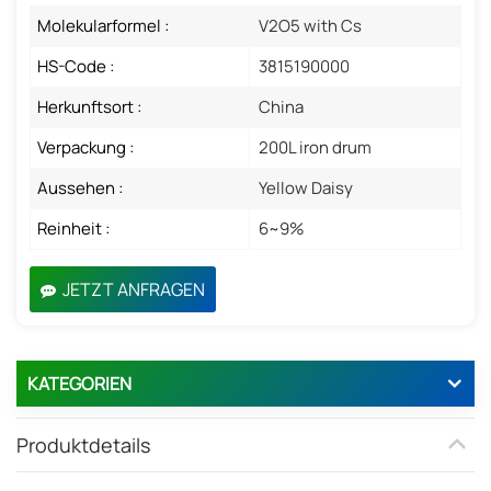
Molekularformel :
V2O5 with Cs
HS-Code :
3815190000
Herkunftsort :
China
Verpackung :
200L iron drum
Aussehen :
Yellow Daisy
Reinheit :
6~9%
JETZT ANFRAGEN
KATEGORIEN
Produktdetails