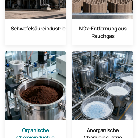
Schwefelsäureindustrie
NOx-Entfernung aus
Rauchgas
Organische
Anorganische
Chemieindustrie
Chemieindustrie