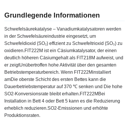
Grundlegende Informationen
Schwefelsäurekatalyse – Vanadiumkatalysatoren
werden
in der Schwefelsäureindustrie eingesetzt, um
Schwefeldioxid (SO₂) effizient zu Schwefeltrioxid (SO₃) zu
oxidieren.
FIT222M ist ein Cäsiumkatalysator, der einen
deutlich höheren Cäsiumgehalt als FIT218M aufweist, und
er zeigt
Unübertroffen hohe Aktivität über den gesamten
Betriebstemperaturbereich. Wenn
FIT222M
installiert
am
Die oberste Schicht des ersten Bettes kann die
Dauerbetriebstemperatur auf 370 ℃ senken und
Die hohe
SO2-Konversionsrate bleibt erhalten.
FIT222M
Bei
Installation in Bett 4 oder Bett 5 kann es die Reduzierung
erheblich reduzieren.
SO2-Emissionen und erhöhte
Produktionsraten.