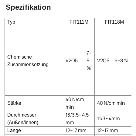
Spezifikation
Typ
FIT111M
FIT118M
7–
Chemische
V2O5
9
V2O5
6–8 %
Zusammensetzung
%
40 N/cm
40 N/cm min
Stärke
min
13/3,5~4,5
Durchmesser
11/3~4mm
mm
(Außen/Innen)
12–17 mm
12–17 mm
Länge