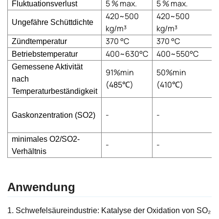
5 % max.
5 % max.
Fluktuationsverlust
420~500
420~500
Ungefähre Schüttdichte
kg/m³
kg/m³
370 °C
370 °C
Zündtemperatur
400~630°C
400~550°C
Betriebstemperatur
Gemessene Aktivität
91%min
50%min
nach
(485
℃
)
(410
℃
)
Temperaturbeständigkeit
-
-
Gaskonzentration (SO2)
minimales O2/SO2-
-
-
Verhältnis
Anwendung
1. Schwefelsäureindustrie: Katalyse der Oxidation von SO₂