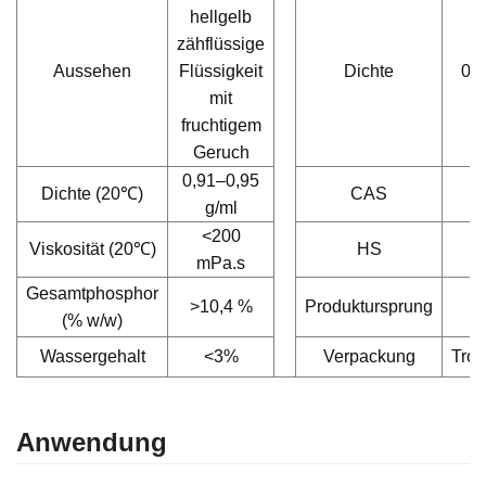
hellgelb
zähflüssige
Aussehen
Flüssigkeit
Dichte
0,9
mit
fruchtigem
Geruch
0,91–0,95
Dichte (20℃)
CAS
8
g/ml
<200
Viskosität (20℃)
HS
2
mPa
.
s
Gesamtphosphor
>10,4 %
Produktursprung
(% w/w)
Wassergehalt
<3%
Verpackung
Tro
Anwendung