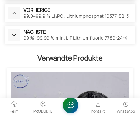
VORHERIGE
99,0–99,9 % Li₃PO₄ Lithiumphosphat 10377-52-3
NÄCHSTE
99 %–99,99 % min. LiF Lithiumfluorid 7789-24-4
Verwandte Produkte
Heim
PRODUKTE
Kontakt
WhatsApp