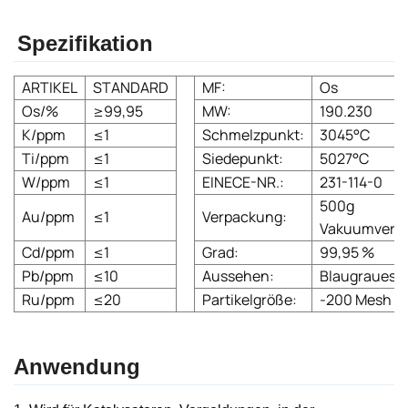
Spezifikation
ARTIKEL
STANDARD
MF:
Os
Os/%
≥99,95
MW:
190.230
K/ppm
≤1
Schmelzpunkt:
3045°C
Ti/ppm
≤1
Siedepunkt:
5027°C
W/ppm
≤1
EINECE-NR.:
231-114-0
500g
Au/ppm
≤1
Verpackung:
Vakuumverp
Cd/ppm
≤1
Grad:
99,95 %
Pb/ppm
≤10
Aussehen:
Blaugraues P
Ru/ppm
≤20
Partikelgröße:
-200 Mesh
Anwendung