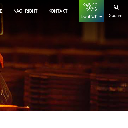
E
NACHRICHT
KONTAKT
Suchen
Deutsch
English
français
Deutsch
русский
español
中文