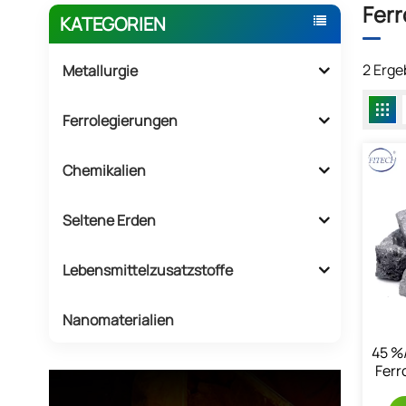
Ferr
KATEGORIEN
2 Erge
Metallurgie
Ferrolegierungen
Chemikalien
Seltene Erden
Lebensmittelzusatzstoffe
Nanomaterialien
45 %
Ferr