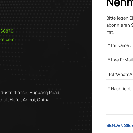
Nehm
Bitte lesen S
abonnieren S
566870
mit.
hem.com
ndustrial base, Huguang Road,
ict, Hefei, Anhui, China.
SENDEN SIE