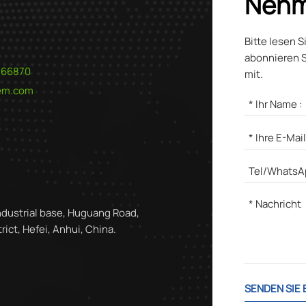
Nehm
Bitte lesen S
abonnieren S
566870
mit.
hem.com
ndustrial base, Huguang Road,
ict, Hefei, Anhui, China.
SENDEN SIE