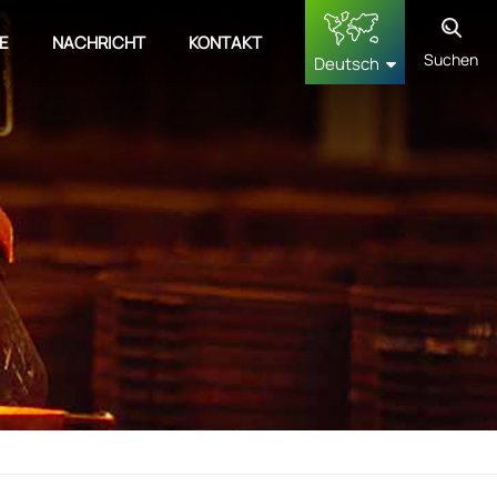
E
NACHRICHT
KONTAKT
Suchen
Deutsch
English
français
Deutsch
русский
español
中文