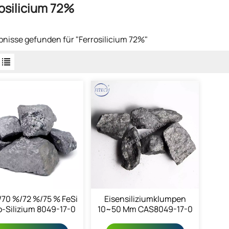
osilicium 72%
bnisse gefunden für "Ferrosilicium 72%"
/70 %/72 %/75 % FeSi
Eisensiliziumklumpen
o-Silizium 8049-17-0
10~50 Mm CAS8049-17-0