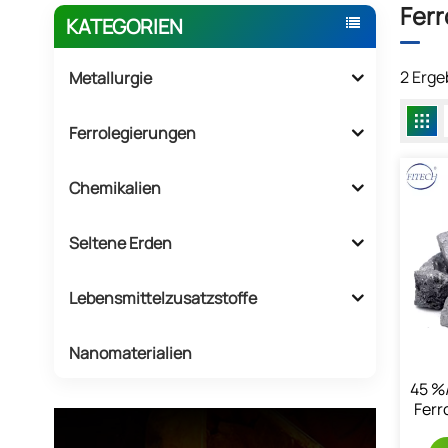
Ferr
KATEGORIEN
2 Erge
Metallurgie
Ferrolegierungen
Chemikalien
Seltene Erden
Lebensmittelzusatzstoffe
Nanomaterialien
45 %
Ferr