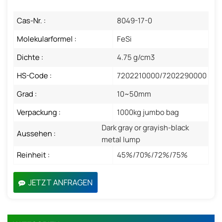
Cas-Nr. :
8049-17-0
Molekularformel :
FeSi
Dichte :
4.75 g/cm3
HS-Code :
7202210000/7202290000
Grad :
10~50mm
Verpackung :
1000kg jumbo bag
Dark gray or grayish-black
Aussehen :
metal lump
Reinheit :
45%/70%/72%/75%
JETZT ANFRAGEN