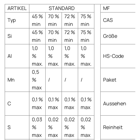
ARTIKEL
STANDARD
MF
45 %
70 %
72 %
75 %
Typ
CAS
min
min
min
min
45 %
70 %
72 %
75 %
Si
Größe
min
min
min
min
1,0
1,0
1,0
1,0
Al
%
%
%
%
HS-Code
max.
max.
max.
max.
0,5
Mn
%
/
/
/
Paket
max
0,1 %
0,1 %
0,1 %
0,1 %
C
Aussehen
max
max
max
max
0,03
0,02
0,02
0,02
S
%
%
%
%
Reinheit
max
max
max
max