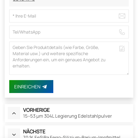
EINREICHEN
VORHERIGE
15–53 µm 304L Legierung Edelstahlpulver
NÄCHSTE
70 % FeSiBa Ferro-Silizium-Barium-Impfmittel