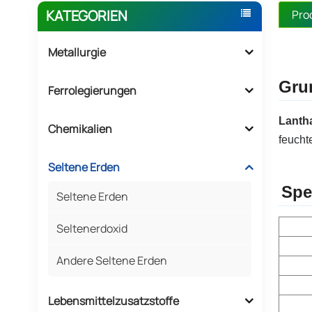
KATEGORIEN
Pro
Metallurgie
Gru
Ferrolegierungen
Lanth
Chemikalien
feucht
Seltene Erden
Spe
Seltene Erden
Seltenerdoxid
Andere Seltene Erden
Lebensmittelzusatzstoffe