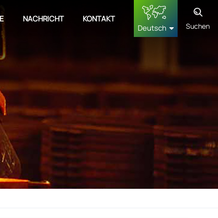
E
NACHRICHT
KONTAKT
Suchen
Deutsch
English
français
Deutsch
русский
español
中文