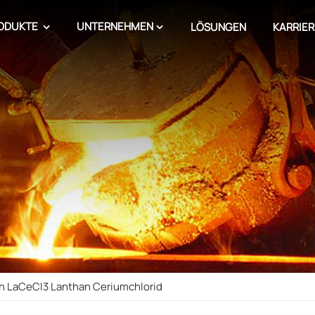
ODUKTE
UNTERNEHMEN
LÖSUNGEN
KARRIER
n LaCeCl3 Lanthan Ceriumchlorid