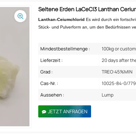
Seltene Erden LaCeCl3 Lanthan Ceriu
Lanthan-Ceiumchlorid
Es wird durch ein fortschri
Stück- und Pulverform an, um den Bedürfnissen v
Mindestbestellmenge :
100kg or custom
Lieferzeit :
20 days after th
Grad :
TREO:45%MIN
Cas-Nr. :
10025-84-0/779
Aussehen :
Lump
JETZT ANFRAGEN