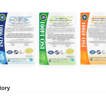
tor
y