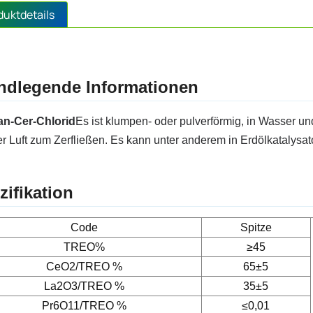
duktdetails
ndlegende Informationen
an-Cer-Chlorid
Es ist klumpen- oder pulverförmig, in Wasser und
er Luft zum Zerfließen. Es kann unter anderem in Erdölkatalys
zifikation
Code
Spitze
TREO%
≥45
CeO2/TREO %
65±5
La2O3/TREO %
35±5
Pr6O11/TREO %
≤0,01