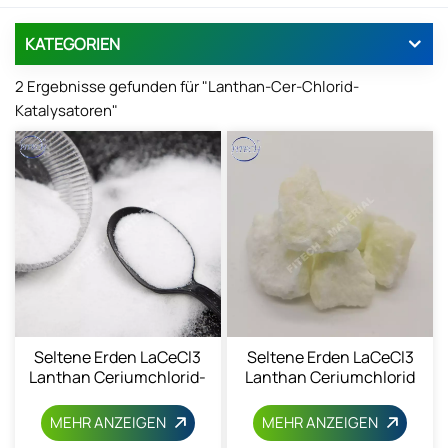
KATEGORIEN
2 Ergebnisse gefunden für "Lanthan-Cer-Chlorid-
Katalysatoren"
Seltene Erden LaCeCl3
Seltene Erden LaCeCl3
Lanthan Ceriumchlorid-
Lanthan Ceriumchlorid
Pulver
MEHR ANZEIGEN
MEHR ANZEIGEN