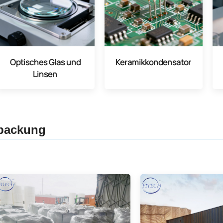
Optisches Glas und
Keramikkondensator
Linsen
packung