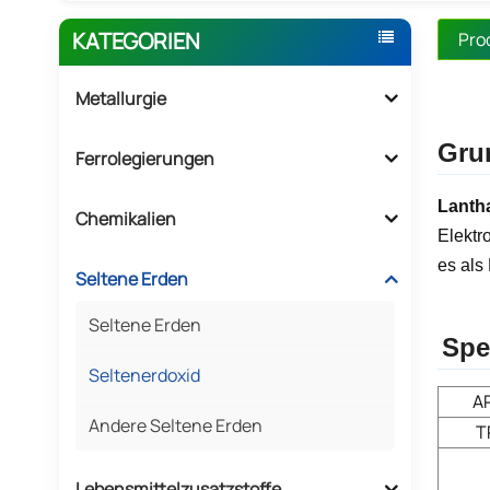
KATEGORIEN
Pro
Metallurgie
Gru
Ferrolegierungen
Lanth
Chemikalien
Elektr
es als
Seltene Erden
Seltene Erden
Spe
Seltenerdoxid
A
Andere Seltene Erden
T
Lebensmittelzusatzstoffe