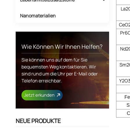
La2
Nanomaterialien
CeO
Pr6
Wie Können Wir Ihnen Helfen?
Nd2
Sie können uns auf dem für Sie
Sm2
bequemsten Weg kontaktieren. Wir
sind rund um die Uhr per E-Mail oder
Telefon erreichbar.
Y2O
Jetzt erkunden
F
S
C
NEUE PRODUKTE