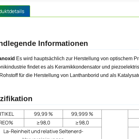
duktdetails
ndlegende Informationen
anoxid
Es wird hauptsächlich zur Herstellung von optischem Pr
onikindustrie findet es als Keramikkondensator und piezoelekt
 Rohstoff für die Herstellung von Lanthanborid und als Katalysato
zifikation
RTIKEL
99,99 %
99,999 %
REO%
≥98,0
≥98,0
La-Reinheit und relative Seltenerd-