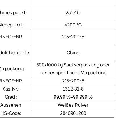
hmelzpunkt:
2315°C
Siedepunkt:
4200 °C
EINECE-NR.
215-200-5
duktherkunft:
China
500/1000 kg Sackverpackung oder
Verpackung
kundenspezifische Verpackung
EINECE-NR.
215-200-5
Kas-Nr.:
1312-81-8
Grad :
99,99 %–99,999 %
Aussehen
Weißes Pulver
HS-Code:
2846901200