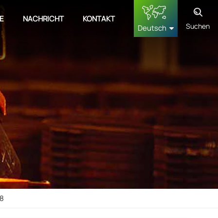
E
NACHRICHT
KONTAKT
Suchen
Deutsch
English
français
Deutsch
русский
español
中文
-8