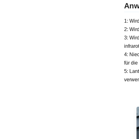
Anw
1: Wir
2: Wir
3: Wir
infrar
4: Nie
für di
5: Lan
verwen