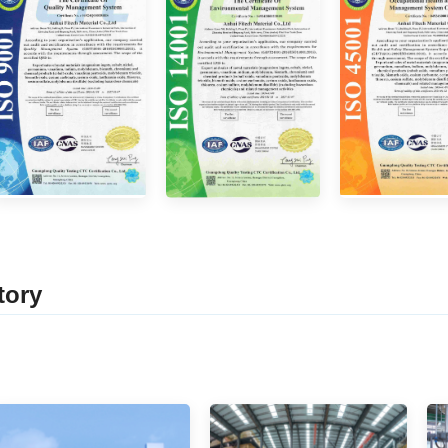
tor
y