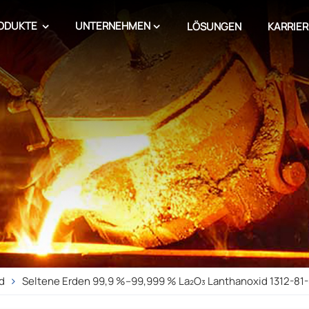
ODUKTE
UNTERNEHMEN
LÖSUNGEN
KARRIER
d
Seltene Erden 99,9 %–99,999 % La₂O₃ Lanthanoxid 1312-81