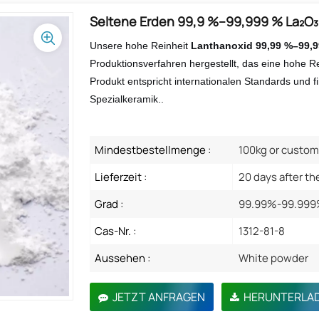
Seltene Erden 99,9 %–99,999 % La₂O₃
Unsere hohe Reinheit
Lanthanoxid 99,99 %–99,
Produktionsverfahren hergestellt, das eine hohe Re
Produkt entspricht internationalen Standards und f
Spezialkeramik.
.
Mindestbestellmenge :
100kg or custom
Lieferzeit :
20 days after th
Grad :
99.99%-99.99
Cas-Nr. :
1312-81-8
Aussehen :
White powder
JETZT ANFRAGEN
HERUNTERLA