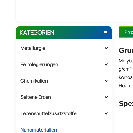
KATEGORIEN
Pro
Metallurgie
Gru
Molybd
Ferrolegierungen
g/cm³ 
korros
Chemikalien
Hochle
Seltene Erden
Spez
Lebensmittelzusatzstoffe
Nanomaterialien