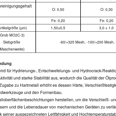
reinigungsgehalt
O: 0,50
O: 0,30
Fe: 0,20
Fe: 0,20
rtikelgröße (µm)
1,50±0,5
3,0 ± 1,0
(Grob MO2C-3)
Siebgröße
-60/+325 Mesh, -100/+200 Mesh,
(Maschenweite)
ndung
wird für Hydrierungs-, Entschwefelungs- und Hydrocrack-Reakti
ktivität und starke Stabilität aus, wodurch die Qualität der Ölpro
 Zugabe zu Hartmetall erhöht es dessen Härte, Verschleißfestig
idwerkzeuge und den Formenbau.
alloberflächenbeschichtungen herstellen, um die Verschleiß- 
sern und die Lebensdauer von mechanischen Geräten zu verlä
k seiner ausgezeichneten Leitfähigkeit und Hochtemperaturstabi