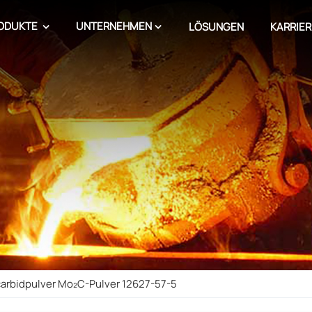
ODUKTE
UNTERNEHMEN
LÖSUNGEN
KARRIER
arbidpulver Mo₂C-Pulver 12627-57-5