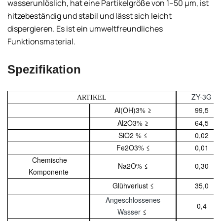
wasserunlöslich, hat eine Partikelgröße von 1–50 μm, ist
hitzebeständig und stabil und lässt sich leicht
dispergieren. Es ist ein umweltfreundliches
Funktionsmaterial.
Spezifikation
ZY
-3G
ARTIKEL
Al(OH)3
≥
99,5
%
Al2O3
≥
64,5
%
SiO2
≤
0,02
%
Fe2O3
≤
0,01
%
Chemische
Na2O
≤
0,30
%
Komponente
Glühverlust ≤
35,0
Angeschlossenes
0,4
Wasser
≤