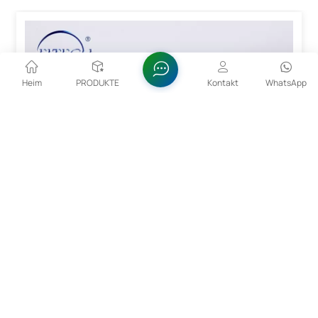
Heim
PRODUKTE
Kontakt
WhatsApp
15–53 Μm CoCrMo-Legierungspulver Für Den 3D-