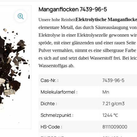
Manganflocken 7439-96-5
Elektrolytische Manganflock
Unsere hohe Reinheit
elementare Metall, das durch Säureauslaugung v
Elektrolyse in einer Elektrolysezelle gewonnen wir
spröde, mit einer glänzenden und einer rauen Seite 
Pulver vermahlen, nimmt es eine silbergraue Farbe a
es sich auf und setzt dabei Wasserstoff frei. Bei l
Wasserstoffgas ab.
Cas-Nr. :
7439-96-5
Molekularformel :
Mn
Dichte :
7.21 g/cm3
Schmelzpunkt :
1244 ℃
HS-Code :
8111009000