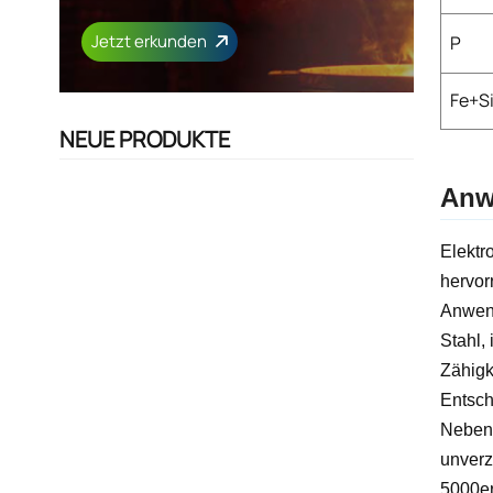
Jetzt erkunden
P
Fe+S
NEUE PRODUKTE
Anw
Elektr
hervor
Anwend
Stahl,
Zähigk
Entsch
Neben 
unverz
5000er