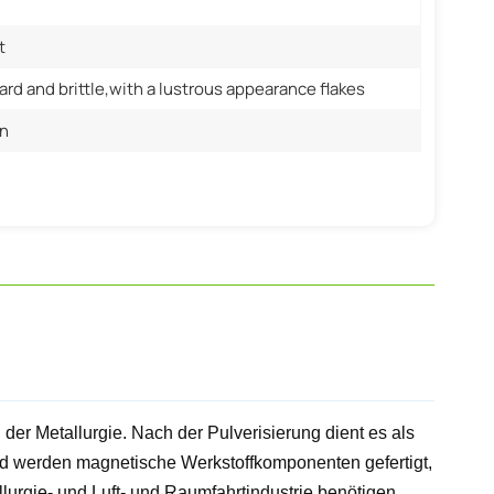
t
rd and brittle,with a lustrous appearance flakes
n
 der Metallurgie. Nach der Pulverisierung dient es als
xid werden magnetische Werkstoffkomponenten gefertigt,
tallurgie- und Luft- und Raumfahrtindustrie benötigen