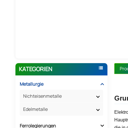
KATEGORIEN
Pro
Metallurgie
Nichteisenmetalle
Gru
Edelmetalle
Elektr
Hauptr
Ferrolegierungen
die in 