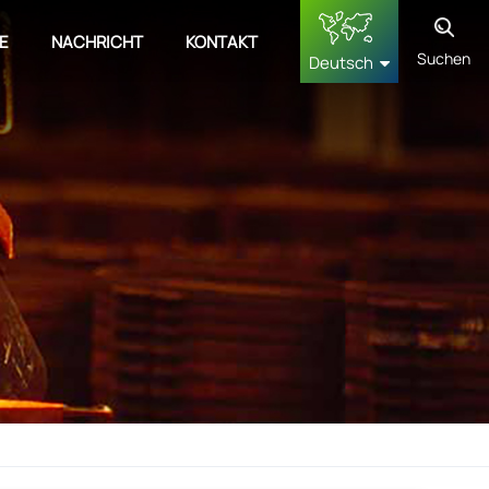
E
NACHRICHT
KONTAKT
Suchen
Deutsch
English
français
Deutsch
русский
español
中文