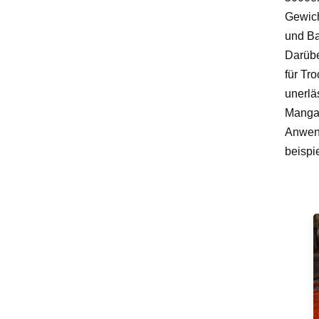
Gewich
und Ba
Darübe
für Tr
unerlä
Mangan
Anwend
beispi