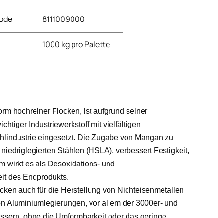
ode
8111009000
t
1000 kg pro Palette
m hochreiner Flocken, ist aufgrund seiner
tiger Industriewerkstoff mit vielfältigen
hlindustrie eingesetzt. Die Zugabe von Mangan zu
niedriglegierten Stählen (HSLA), verbessert Festigkeit,
em wirkt es als Desoxidations- und
eit des Endprodukts.
ocken auch für die Herstellung von Nichteisenmetallen
von Aluminiumlegierungen, vor allem der 3000er- und
essern, ohne die Umformbarkeit oder das geringe