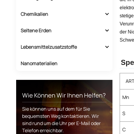
elektr
Chemikalien
stetig
Verunr
Seltene Erden
der Ni
Schwei
Lebensmittelzusatzstoffe
Spe
Nanomaterialien
ART
Wie Können Wir Ihnen Helfen?
Mn
Sie können uns auf dem für Sie
S
bequemsten Weg kontaktieren. Wir
sind rund um die Uhr per E-Mail oder
C
Telefon erreichbar.