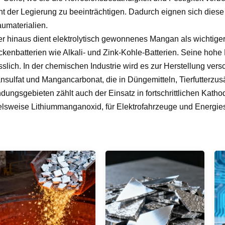
t der Legierung zu beeinträchtigen. Dadurch eignen sich diese
umaterialien.
r hinaus dient elektrolytisch gewonnenes Mangan als wichtiger
ockenbatterien wie Alkali- und Zink-Kohle-Batterien. Seine hohe R
sslich. In der chemischen Industrie wird es zur Herstellung v
sulfat und Mangancarbonat, die in Düngemitteln, Tierfutterz
ungsgebieten zählt auch der Einsatz in fortschrittlichen Kathod
elsweise Lithiummanganoxid, für Elektrofahrzeuge und Energie