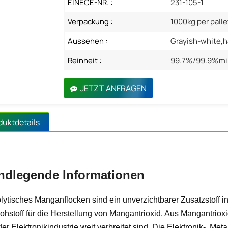
EINECE-NR. :
231-105-1
Verpackung :
1000kg per palle
Aussehen :
Grayish-white,ha
Reinheit :
99.7%/99.9%mi
JETZT ANFRAGEN
duktdetails
ndlegende Informationen
olytisches Manganflocken sind ein unverzichtbarer Zusatzstoff in
ohstoff für die Herstellung von Mangantrioxid. Aus Mangantrio
der Elektronikindustrie weit verbreitet sind. Die Elektronik-, Me