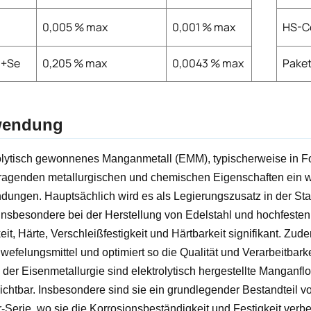
0,005 % max
0,001 % max
HS-C
i+Se
0,205 % max
0,0043 % max
Pake
endung
olytisch gewonnenes Manganmetall (EMM), typischerweise in For
ragenden metallurgischen und chemischen Eigenschaften ein wich
ungen. Hauptsächlich wird es als Legierungszusatz in der Sta
 insbesondere bei der Herstellung von Edelstahl und hochfesten 
eit, Härte, Verschleißfestigkeit und Härtbarkeit signifikant. Zud
wefelungsmittel und optimiert so die Qualität und Verarbeitbark
der Eisenmetallurgie sind elektrolytisch hergestellte Manganfl
ichtbar. Insbesondere sind sie ein grundlegender Bestandteil 
-Serie, wo sie die Korrosionsbeständigkeit und Festigkeit verb