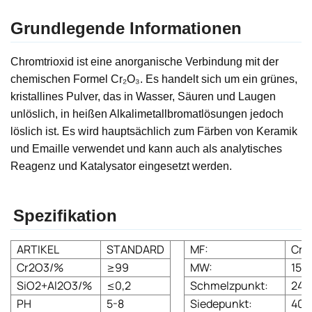
Grundlegende Informationen
Chromtrioxid ist eine anorganische Verbindung mit der
chemischen Formel Cr₂O₃. Es handelt sich um ein grünes,
kristallines Pulver, das in Wasser, Säuren und Laugen
unlöslich, in heißen Alkalimetallbromatlösungen jedoch
löslich ist. Es wird hauptsächlich zum Färben von Keramik
und Emaille verwendet und kann auch als analytisches
Reagenz und Katalysator eingesetzt werden.
Spezifikation
ARTIKEL
STANDARD
MF:
Cr2
Cr2O3/%
≥99
MW:
151,
SiO2+Al2O3/%
≤0,2
Schmelzpunkt:
243
PH
5-8
Siedepunkt:
400