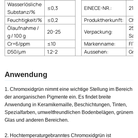
Wasserlösliche
≤0,3
EINECE-NR.:
215
Substanz/%
Feuchtigkeit/%
≤0,2
Produktherkunft:
Chi
Ölaufnahme /
25-
20-25
Verpackung:
g / 100 g
Sac
Cr+6/ppm
≤10
Markenname:
FIT
D50/µm
1.2-2
Aussehen:
Grü
Anwendung
1. Chromoxidgrün nimmt eine wichtige Stellung im Bereich
der anorganischen Pigmente ein. Es findet breite
Anwendung in Keramikemaille, Beschichtungen, Tinten,
Spezialfarben, umweltfreundlichen Bodenbelägen, grünem
Glas und anderen Bereichen.
2. Hochtemperaturgebranntes Chromoxidgrün ist