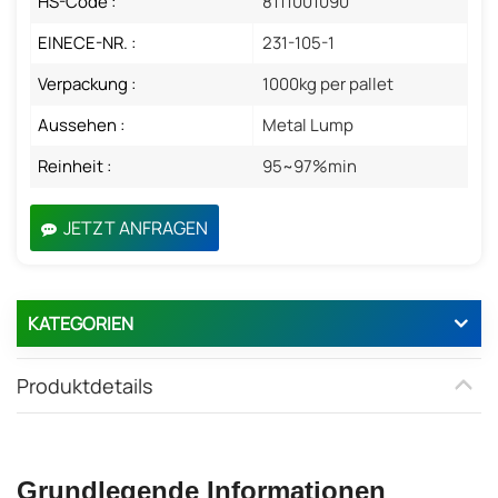
HS-Code :
8111001090
EINECE-NR. :
231-105-1
Verpackung :
1000kg per pallet
Aussehen :
Metal Lump
Reinheit :
95~97%min
JETZT ANFRAGEN
KATEGORIEN
Produktdetails
Grundlegende Informationen