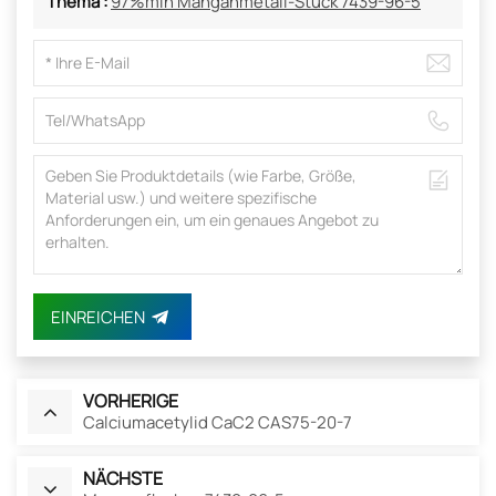
Thema :
97%min Manganmetall-Stück 7439-96-5
EINREICHEN
VORHERIGE
Calciumacetylid CaC2 CAS75-20-7
NÄCHSTE