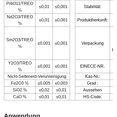
Pr6O11/TREO
≤0,01
≤0,001
Stabilität:
%
Nd2O3/TREO
≤0,01
≤0,001
Produktherkunft:
%
S
Sm2O3/TREO
≤0,001
≤0,001
Verpackung
%
ku
Y2O3/TREO
≤0,001
≤0,001
EINECE-NR.
%
Nicht-Seltenerd-Verunreinigung
Kas-Nr.:
Fe2O3 %
≤0,005
≤0,003
Grad :
9
SiO2 %
≤0,02
≤0,01
Aussehen
CaO %
≤0,01
≤0,01
HS-Code:
Anwendung