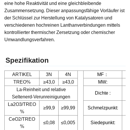
eine hohe Reaktivität und eine gleichbleibende
Zusammensetzung. Dieser anpassungsfähige Vorläufer ist
der Schlüssel zur Herstellung von Katalysatoren und
verschiedenen hochreinen Lanthanverbindungen mittels
kontrollierter thermischer Zersetzung oder chemischer
Umwandlungsverfahren.
Spezifikation
ARTIKEL
3N
4N
MF
：
TREO%
≥43,0
≥43,0
MW:
La-Reinheit und relative
Dichte :
Seltenerd-Verunreinigungen
La2O3/TREO
≥99,9
≥99,99
Schmelzpunkt:
%
CeO2/TREO
≤0,08
≤0,005
Siedepunkt:
%