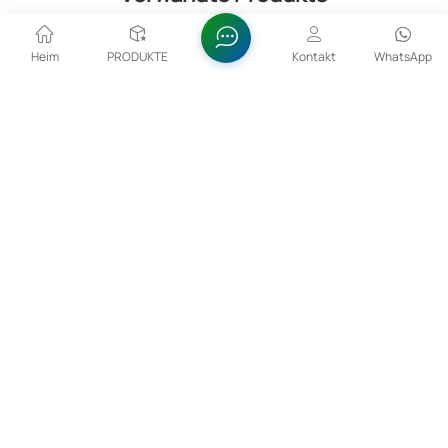
Heim
PRODUKTE
Kontakt
WhatsApp
Seltene Erden 99,9 %–99,999 % La₂O₃ Lanthanoxid