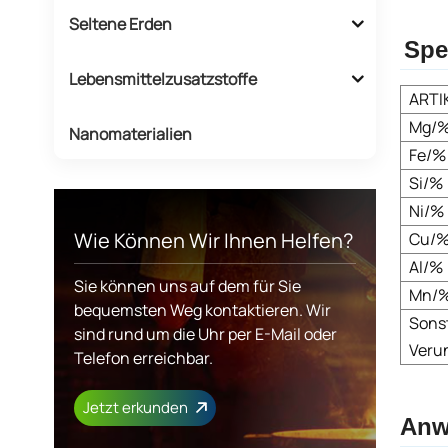
Seltene Erden
Spe
Lebensmittelzusatzstoffe
ARTI
Mg/
Nanomaterialien
Fe/%
Si/%
Ni/%
Wie Können Wir Ihnen Helfen?
Cu/
Al/%
Sie können uns auf dem für Sie
Mn/
bequemsten Weg kontaktieren. Wir
Sons
sind rund um die Uhr per E-Mail oder
Veru
Telefon erreichbar.
Jetzt erkunden
Anw