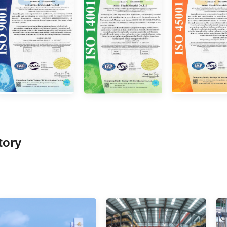
tor
y