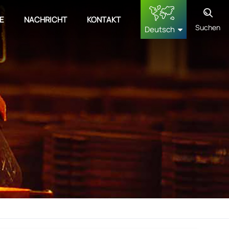
E
NACHRICHT
KONTAKT
Suchen
Deutsch
English
français
Deutsch
русский
español
中文