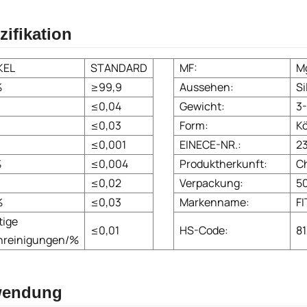
zifikation
KEL
STANDARD
MF:
M
%
≥99,9
Aussehen:
Si
≤0,04
Gewicht:
3
≤0,03
Form:
K
≤0,001
EINECE-NR.:
2
%
≤0,004
Produktherkunft:
C
≤0,02
Verpackung:
5
%
≤0,03
Markenname:
F
tige
≤0,01
HS-Code:
8
nreinigungen/%
endung