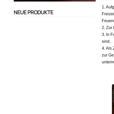
1. Auf
NEUE PRODUKTE
Freize
Feuerw
2. Zur
3. In 
sind.
4. Als
zur Ge
unteri