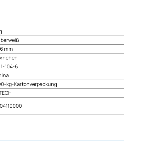
g
lberweiß
-6 mm
örnchen
31-104-6
hina
00-kg-Kartonverpackung
ITECH
104110000