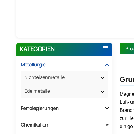
KATEGORIEN
Pro
Metallurgie
Nichteisenmetalle
Gru
Edelmetalle
Magnes
Luft- 
Ferrolegierungen
Branch
zur He
Chemikalien
einige