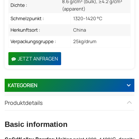
8.6 g/cm³ (bulk), ≥4.2 g/cm³
Dichte :
(apparent)
Schmelzpunkt :
1320–1420 °C
Herkunftsort :
China
Verpackungsgruppe :
25kg/drum
JETZT ANFRAGEN
KATEGORIEN
Produktdetails
Basic information