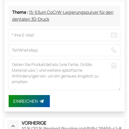
Thema :
15-53µm CoCrW-Legierungspulver für den
dentalen 3D-Druck
EINREICHEN
VORHERIGE
10 %/20 % Reinheit Povidon-Iod PVP-I 25655-41-8