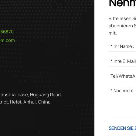
Nehm
Bitte lesen S
abonnieren S
566870
mit.
hem.com
ndustrial base, Huguang Road,
ict, Hefei, Anhui, China.
SENDEN SIE