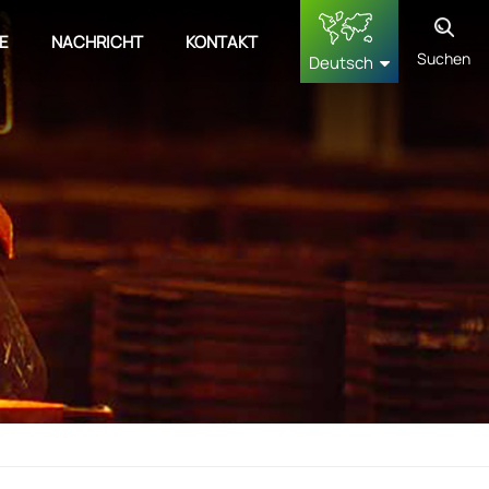
E
NACHRICHT
KONTAKT
Suchen
Deutsch
English
français
Deutsch
русский
español
中文