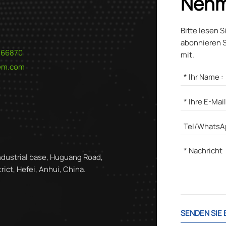
Nehm
Bitte lesen S
abonnieren S
566870
mit.
hem.com
ndustrial base, Huguang Road,
ict, Hefei, Anhui, China.
SENDEN SIE