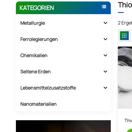
Thio
KATEGORIEN
2 Erge
Metallurgie
Ferrolegierungen
Chemikalien
Seltene Erden
Lebensmittelzusatzstoffe
Nanomaterialien
Thi