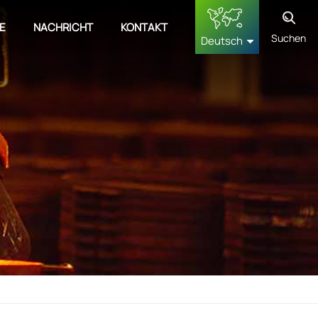
E
NACHRICHT
KONTAKT
Suchen
Deutsch
English
français
Deutsch
русский
español
中文