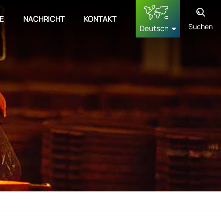
E
NACHRICHT
KONTAKT
Suchen
Deutsch
English
français
Deutsch
русский
español
中文