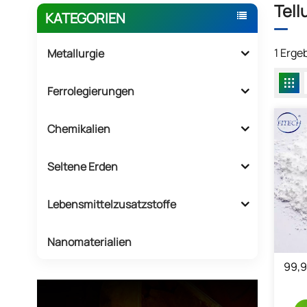
Tell
KATEGORIEN
1 Erge
Metallurgie
Ferrolegierungen
Chemikalien
Seltene Erden
Lebensmittelzusatzstoffe
Nanomaterialien
99,9