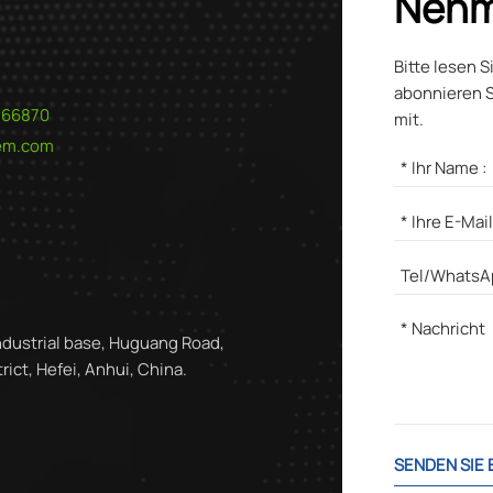
Nehm
Bitte lesen S
abonnieren S
566870
mit.
hem.com
ndustrial base, Huguang Road,
ict, Hefei, Anhui, China.
SENDEN SIE