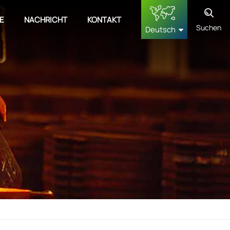
E
NACHRICHT
KONTAKT
Suchen
Deutsch
English
français
Deutsch
русский
español
中文