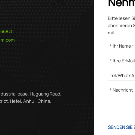
Nehm
Bitte lesen S
abonnieren S
566870
mit.
hem.com
ndustrial base, Huguang Road,
ict, Hefei, Anhui, China.
SENDEN SIE