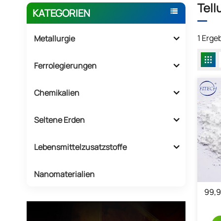
Tell
KATEGORIEN
1 Erge
Metallurgie
Ferrolegierungen
Chemikalien
Seltene Erden
Lebensmittelzusatzstoffe
Nanomaterialien
99,9