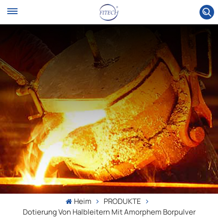
Heim
PRODUKTE
Dotierung Von Halbleitern Mit Amorphem Borpulver