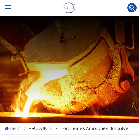
Heim
PRODUKTE
Hochreines Amorphes Borpulver