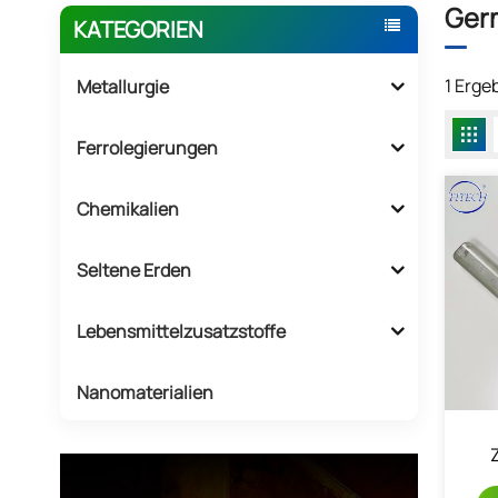
Ger
KATEGORIEN
1 Erg
Metallurgie
Ferrolegierungen
Chemikalien
Seltene Erden
Lebensmittelzusatzstoffe
Nanomaterialien
G