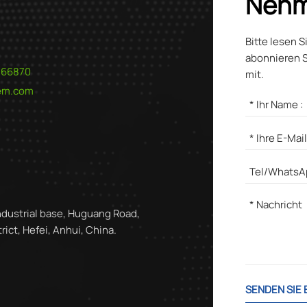
Nehm
Bitte lesen S
abonnieren S
566870
mit.
hem.com
ndustrial base, Huguang Road,
ict, Hefei, Anhui, China.
SENDEN SIE