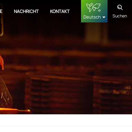
E
NACHRICHT
KONTAKT
Suchen
Deutsch
English
français
Deutsch
русский
español
中文