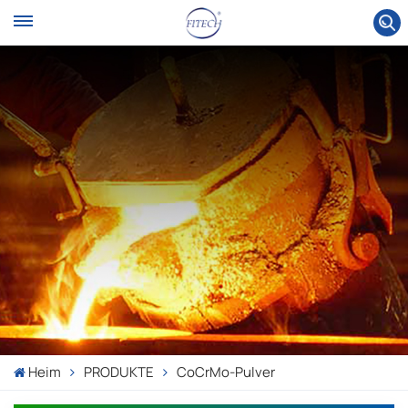
Heim
PRODUKTE
CoCrMo-Pulver