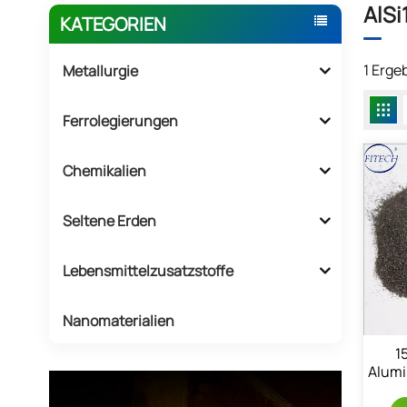
AlS
KATEGORIEN
1 Erge
Metallurgie
Ferrolegierungen
Chemikalien
Seltene Erden
Lebensmittelzusatzstoffe
Nanomaterialien
1
Alumi