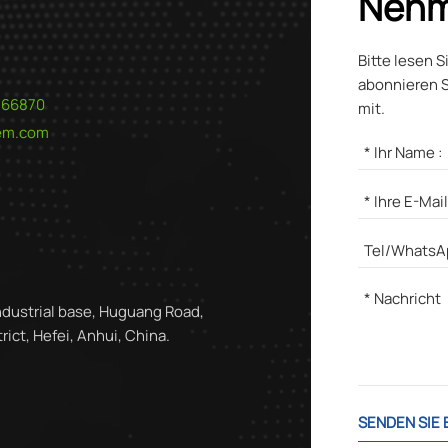
Nehm
Bitte lesen S
abonnieren S
566870
mit.
hem.com
ndustrial base, Huguang Road,
ict, Hefei, Anhui, China.
SENDEN SIE