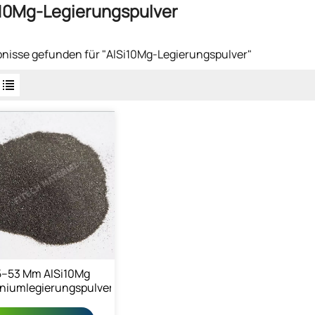
i10Mg-Legierungspulver
bnisse gefunden für "AlSi10Mg-Legierungspulver"
5–53 Μm AlSi10Mg
niumlegierungspulver