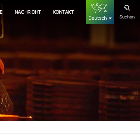
E
NACHRICHT
KONTAKT
Suchen
Deutsch
English
français
Deutsch
русский
español
中文