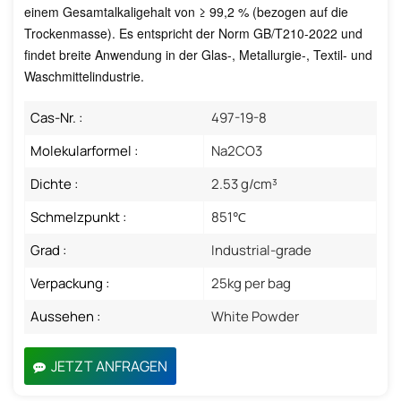
einem Gesamtalkaligehalt von ≥ 99,2 % (bezogen auf die
Trockenmasse). Es entspricht der Norm GB/T210-2022 und
findet breite Anwendung in der Glas-, Metallurgie-, Textil- und
Waschmittelindustrie.
Cas-Nr. :
497-19-8
Molekularformel :
Na2CO3
Dichte :
2.53 g/cm³
Schmelzpunkt :
851℃
Grad :
Industrial-grade
Verpackung :
25kg per bag
Aussehen :
White Powder
JETZT ANFRAGEN