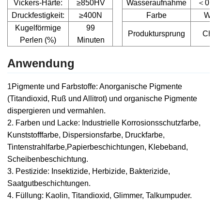
Vickers-Härte:
≥850HV
Wasseraufnahme
＜
0,0
Druckfestigkeit:
≥400N
Farbe
We
Kugelförmige
99
Produktursprung
Chi
Perlen (%)
Minuten
Anwendung
1
Pigmente und Farbstoffe: Anorganische Pigmente
(Titandioxid, Ruß und Allitrot) und organische Pigmente
dispergieren und vermahlen.
2. Farben und Lacke: Industrielle Korrosionsschutzfarbe,
Kunststofffarbe, Dispersionsfarbe, Druckfarbe,
Tintenstrahlfarbe,
Papierbeschichtungen, Klebeband,
Scheibenbeschichtung.
3. Pestizide: Insektizide, Herbizide, Bakterizide,
Saatgutbeschichtungen.
4. Füllung: Kaolin, Titandioxid, Glimmer, Talkumpuder.