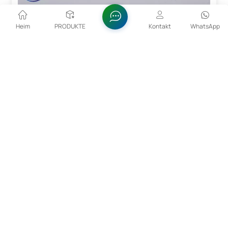
Heim
PRODUKTE
Kontakt
WhatsApp
99 %–99,5 % Min. Li₂CO₃ Lithiumcarbonat 554-13-2
LithiumcarbonatFarbloses monoklines Kristall oder
weißes Pulver. Löslich in verdünnter Säure, schwer