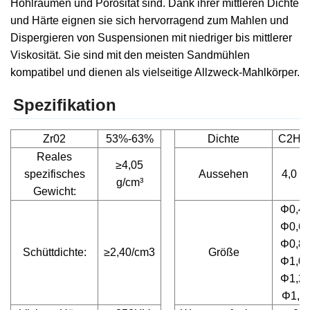
Hohlräumen und Porosität sind. Dank ihrer mittleren Dichte
und Härte eignen sie sich hervorragend zum Mahlen und
Dispergieren von Suspensionen mit niedriger bis mittlerer
Viskosität. Sie sind mit den meisten Sandmühlen
kompatibel und dienen als vielseitige Allzweck-Mahlkörper.
Spezifikation
Zr02
53%-63%
Dichte
C2H5
Reales
≥4,05
spezifisches
Aussehen
4,0 g
g/cm³
Gewicht:
Φ0,4–
Φ0,6–
Φ0,8–
Schüttdichte:
≥2,40/cm3
Größe
Φ1,0–
Φ1,2–
Φ1,4–