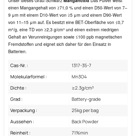
Unser dieses Grau-Schwarz
Manganoxid
Das Pulver weist
einen Mangangehalt von ≥71,0 % und einen D50-Wert von 7–
9 μm mit einem D10-Wert von ≥5 μm und einem D90-Wert
von 11–15 μm auf. Es besitzt eine BET-Oberfläche von ≤0,7
m²/g, eine TD von ≥2,3 g/cm³ und einen extrem niedrigen
Gehalt an Verunreinigungen sowie ≤100 ppb magnetischen
Fremdstoffen und eignet sich daher für den Einsatz in
Batterien.
Cas-Nr. :
1317-35-7
Molekularformel :
Mn3O4
Dichte :
≥2.3g/cm³
Grad :
Battery-grade
Verpackung :
25kg per bag
Aussehen :
Back Powder
Reinheit :
71%min