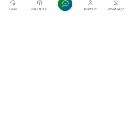
Heim
PRODUKTE
Kontakt
WhatsApp
15–53 Μm CoCrMo-Legierungspulver Für Den 3D-
Druck
Die Partikelgröße von 15–53 µm ermöglicht die
exakte Positionierung des Pulvers beim
schichtweisen Auftragen im 3D-Druckverfahren
MEHR ANZEIGEN