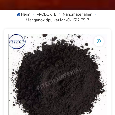
Heim
PRODUKTE
Nanomaterialien
Manganoxidpulver Mn₃O₄ 1317-35-7