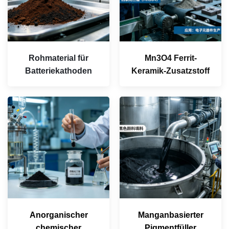
Rohmaterial für
Mn3O4 Ferrit-
Batteriekathoden
Keramik-Zusatzstoff
Anorganischer
Manganbasierter
chemischer
Pigmentfüller