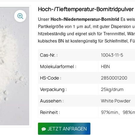
Hoch-/Tieftemperatur-Bornitridpulver
Unser
Hoch-/Niedertemperatur-Bornitrid
Es weis
Partikelgröße von 1 μm auf, mit guter Dispersion
hitzebeständig und eignet sich für Trennmittel,
kubisches BN ist kostengünstig für Schleifmittel, Fü
Cas-Nr. :
10043-11-5
Molekularformel :
HBN
HS-Code :
2850001200
Verpackung :
25kg/drum
Aussehen :
White Powder
Reinheit :
97%min、98%m
JETZT ANFRAGEN