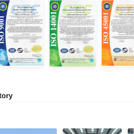
tor
y