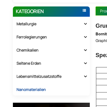
KATEGORIEN
Pro
Metallurgie
Gru
Bornit
Ferrolegierungen
Graphit
Chemikalien
Spez
Seltene Erden
Lebensmittelzusatzstoffe
Nanomaterialien