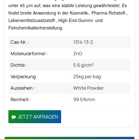
unter 45 μm auf, was eine stabile Leistung gewährleistet. Es
findet breite Anwendung in der Kosmetik-, Pharma-Rohstoff-,
Lebensmittelzusatzstoff-, High-End-Gummi- und
Feinchemikalienherstellung.
Cas-Nr. :
1314-13-2
Molekularformel :
ZnO
Dichte :
5.6 g/cm³
Verpackung :
25kg per bag
Aussehen :
White Powder
Reinheit :
99.5%min
JETZT ANFRAGEN