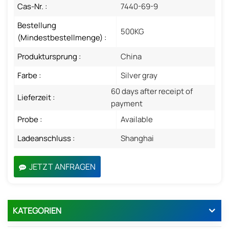
Cas-Nr. :
7440-69-9
Bestellung
500KG
(Mindestbestellmenge) :
Produktursprung :
China
Farbe :
Silver gray
60 days after receipt of
Lieferzeit :
payment
Probe :
Available
Ladeanschluss :
Shanghai
JETZT ANFRAGEN
KATEGORIEN