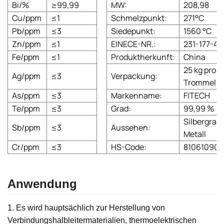
Bi/%
≥99,99
MW:
208,98
Cu/ppm
≤1
Schmelzpunkt:
271°C
Pb/ppm
≤3
Siedepunkt:
1560 °C
Zn/ppm
≤1
EINECE-NR.:
231-177-4
Fe/ppm
≤1
Produktherkunft:
China
25 kg pro
Ag/ppm
≤3
Verpackung:
Trommel
As/ppm
≤3
Markenname:
FITECH
Te/ppm
≤3
Grad:
99,99 %
Silbergrau
Sb/ppm
≤3
Aussehen:
Metall
Cr/ppm
≤3
HS-Code:
810610901
Anwendung
1. Es wird hauptsächlich zur Herstellung von
Verbindungshalbleitermaterialien, thermoelektrischen