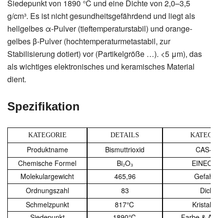
Siedepunkt von 1890 °C und eine Dichte von 2,0–3,5
g/cm³. Es ist nicht gesundheitsgefährdend und liegt als
hellgelbes α-Pulver (tieftemperaturstabil) und orange-
gelbes β-Pulver (hochtemperaturmetastabil, zur
Stabilisierung dotiert) vor (Partikelgröße …). <5 μm), das
als wichtiges elektronisches und keramisches Material
dient.
Spezifikation
KATEGORIE
DETAILS
KATEGO
Produktname
Bismuttrioxid
CAS-N
Chemische Formel
Bi₂O₃
EINECS-
Molekulargewicht
465,96
Gefahr
Ordnungszahl
83
Dicht
Schmelzpunkt
817℃
Kristall
Siedepunkt
1890℃
Farbe & Au