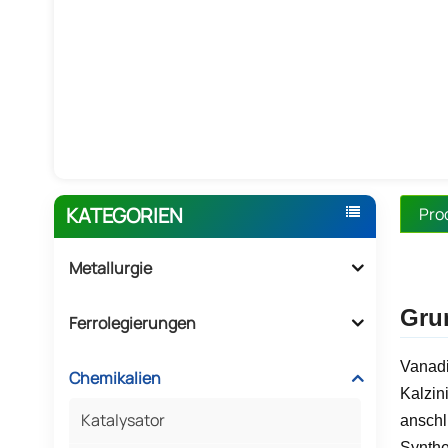
KATEGORIEN
Pro
Metallurgie
Gru
Ferrolegierungen
Vanadi
Chemikalien
Kalzin
Katalysator
anschl
Synthe