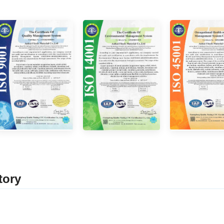
tor
y