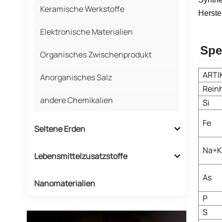
Keramische Werkstoffe
Herste
Elektronische Materialien
Spe
Organisches Zwischenprodukt
ARTI
Anorganisches Salz
Reinh
andere Chemikalien
Si
Fe
Seltene Erden
Na+K
Lebensmittelzusatzstoffe
As
Nanomaterialien
P
S