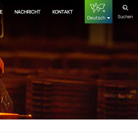
E
NACHRICHT
KONTAKT
Suchen
Deutsch
English
français
Deutsch
русский
español
中文