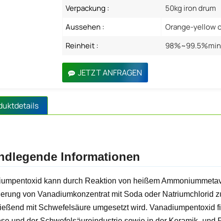
Verpackung :
50kg iron drum
Aussehen :
Orange-yellow c
Reinheit :
98%~99.5%mi
JETZT ANFRAGEN
duktdetails
ndlegende Informationen
umpentoxid kann durch Reaktion von heißem Ammoniummetavan
ierung von Vanadiumkonzentrat mit Soda oder Natriumchlorid z
ießend mit Schwefelsäure umgesetzt wird. Vanadiumpentoxid fi
se und der Schwefelsäureindustrie sowie in der Keramik- und Rot