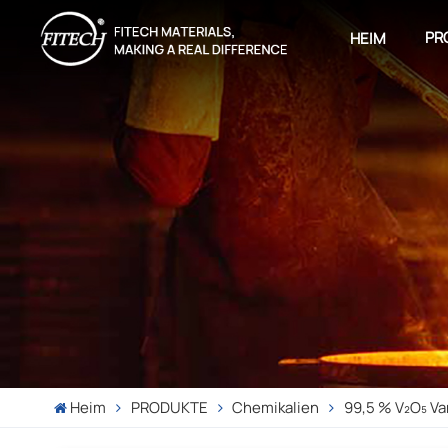
PR
HEIM
Heim
PRODUKTE
Chemikalien
99,5 % V₂O₅ V