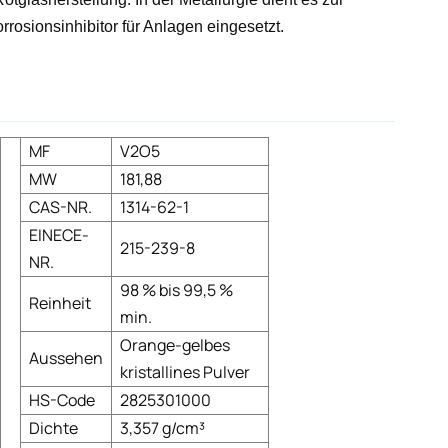
rrosionsinhibitor für Anlagen eingesetzt.
MF
V2O5
MW
181,88
CAS-NR.
1314-62-1
EINECE-
215-239-8
NR.
98 % bis 99,5 %
Reinheit
min.
Orange-gelbes
Aussehen
kristallines Pulver
HS-Code
2825301000
Dichte
3,357 g/cm³