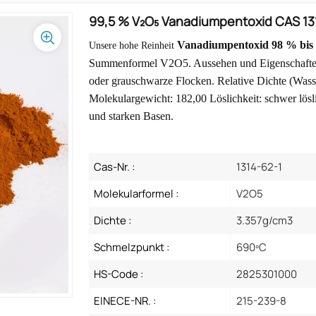
99,5 % V₂O₅ Vanadiumpentoxid CAS 13
Vanadiumpentoxid 98 % bis 
Unsere hohe Reinheit
Summenformel V2O5. Aussehen und Eigenschaften: o
oder grauschwarze Flocken. Relative Dichte (Wass
Molekulargewicht: 182,00 Löslichkeit: schwer löslic
und starken Basen.
Cas-Nr. :
1314-62-1
Molekularformel :
V2O5
Dichte :
3.357g/cm3
Schmelzpunkt :
690ºC
HS-Code :
2825301000
EINECE-NR. :
215-239-8