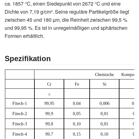
ca. 1857 °C, einen Siedepunkt von 2672 °C und eine
Dichte von 7,19 g/cm³. Seine reguläre Partikelgröße liegt
zwischen 45 und 180 µm, die Reinheit zwischen 99,5 %
und 99,95 %. Es ist in unregelmäßigen und sphärischen
Formen erhältlich.
Spezifikation
Chemische
Kompone
Cr
Fe
Si
AI
≥
Fitech-1
99,95
0,04
0,006
0,0
Fitech-2
99,9
0,05
0,01
0,0
Fitech-3
99,8
0,10
0,01
0,0
Fitech-4
99,7
0,15
0,10
0,1