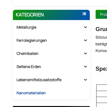
KATEGORIEN
Pro
Metallurgie
Gru
Silici
Ferrolegierungen
beträg
Korros
Chemikalien
Seltene Erden
Spez
Lebensmittelzusatzstoffe
Nanomaterialien