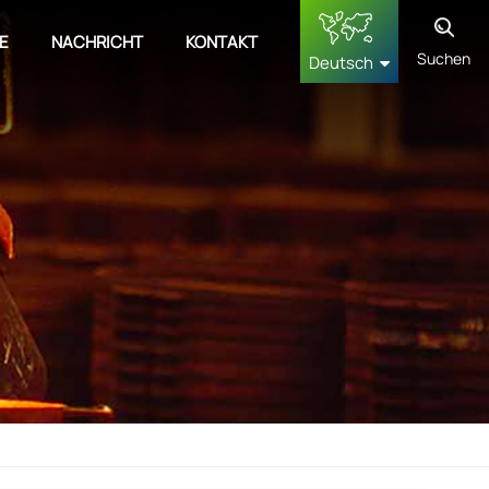
E
NACHRICHT
KONTAKT
Suchen
Deutsch
English
français
Deutsch
русский
español
中文