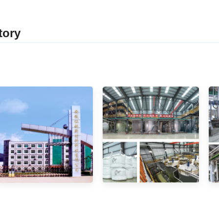
tor
y