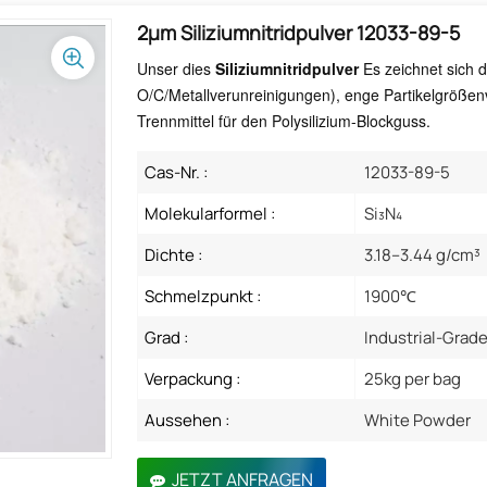
2µm Siliziumnitridpulver 12033-89-5
Unser dies
Siliziumnitridpulver
Es zeichnet sich 
O/C/Metallverunreinigungen), enge Partikelgrößenv
Trennmittel für den Polysilizium-Blockguss.
Cas-Nr. :
12033-89-5
Molekularformel :
Si₃N₄
Dichte :
3.18–3.44 g/cm³
Schmelzpunkt :
1900℃
Grad :
Industrial-Grad
Verpackung :
25kg per bag
Aussehen :
White Powder
JETZT ANFRAGEN